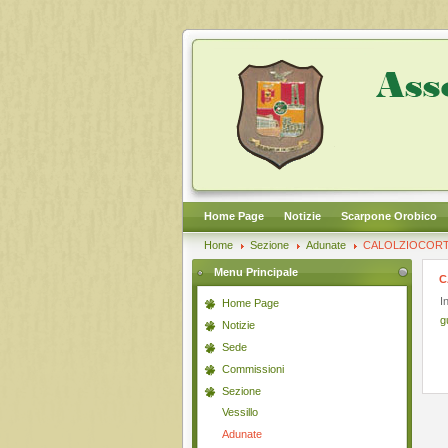
Home Page
Notizie
Scarpone Orobico
Home
Sezione
Adunate
CALOLZIOCORTE
Menu Principale
C
I
Home Page
g
Notizie
Sede
Commissioni
Sezione
Vessillo
Adunate