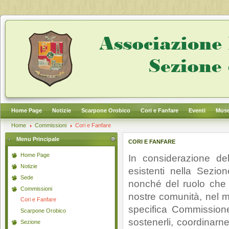
Home Page
Notizie
Scarpone Orobico
Cori e Fanfare
Eventi
Muse
Home
Commissioni
Cori e Fanfare
Menu Principale
CORI E FANFARE
Home Page
In considerazione del
Notizie
esistenti nella Sezio
Sede
nonché del ruolo che 
Commissioni
nostre comunità, nel m
Cori e Fanfare
specifica Commission
Scarpone Orobico
sostenerli, coordinarne
Sezione