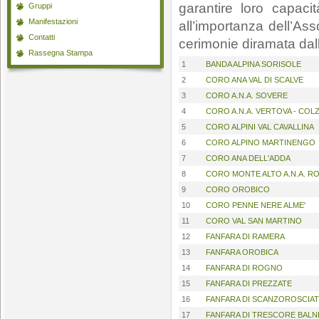
garantire loro capacit
Gruppi
Manifestazioni
all’importanza dell’As
Contatti
cerimonie diramata dal
Rassegna Stampa
1
BANDA ALPINA SORISOLE
2
CORO ANA VAL DI SCALVE
3
CORO A.N.A. SOVERE
4
CORO A.N.A. VERTOVA - COL
5
CORO ALPINI VAL CAVALLINA
6
CORO ALPINO MARTINENGO
7
CORO ANA DELL'ADDA
8
CORO MONTE ALTO A.N.A. 
9
CORO OROBICO
10
CORO PENNE NERE ALME'
11
CORO VAL SAN MARTINO
12
FANFARA DI RAMERA
13
FANFARA OROBICA
14
FANFARA DI ROGNO
15
FANFARA DI PREZZATE
16
FANFARA DI SCANZOROSCIA
17
FANFARA DI TRESCORE BALN