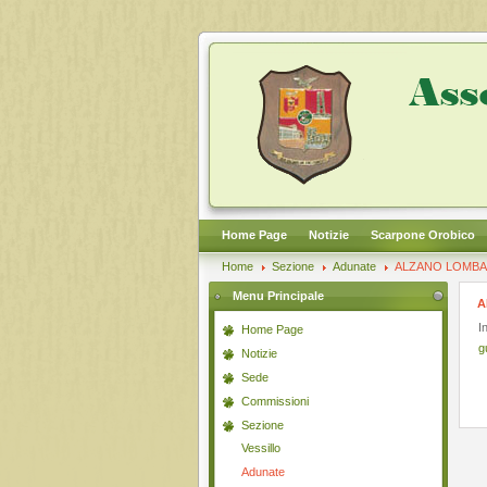
Home Page
Notizie
Scarpone Orobico
Home
Sezione
Adunate
ALZANO LOMBAR
Menu Principale
A
I
Home Page
g
Notizie
Sede
Commissioni
Sezione
Vessillo
Adunate